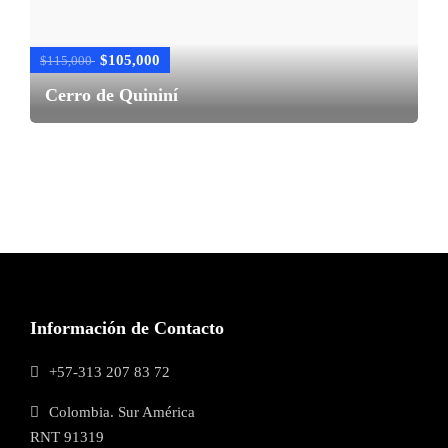
$105,000
$115,000
Cerro de Quininí
Información de Contacto
+57-313 207 83 72
Colombia. Sur América
RNT 91319